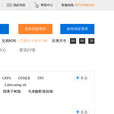
我的消息
帮肋中心
客服热线:
0571-87661392
发布采购需求
发布供应需求
交易时间：
工作日 9:30-17:00
距离开市：
00
:
00
:
38
中心
资讯行情
多选
GPPS
OTHER
TPV
Lubricating oil
阴离子树脂
马来酸酐接枝物
多选