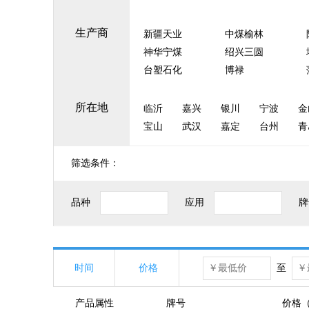
生产商
新疆天业
中煤榆林
神华宁煤
绍兴三圆
台塑石化
博禄
所在地
临沂
嘉兴
银川
宁波
金
宝山
武汉
嘉定
台州
青
筛选条件：
品种
应用
牌
时间
价格
至
产品属性
牌号
价格（