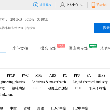
注册易宝
个人中心
手机米斗
搜索：
2018KB
3015A
3518CB
搜索
城
米斗竞拍
撮合市场
供应商专场
求购
PPCP
PVC
MPE
ABS
PC
PPS
PA
HIPS
gineering plastics
Additives & masterbatch
Liquid chemical industry
母粒
塑料助剂
TPEE
混凝土添加剂
BHT
阳离子树脂
therketone
塑
中空
管材
纤维
HD小中空
HD中中空