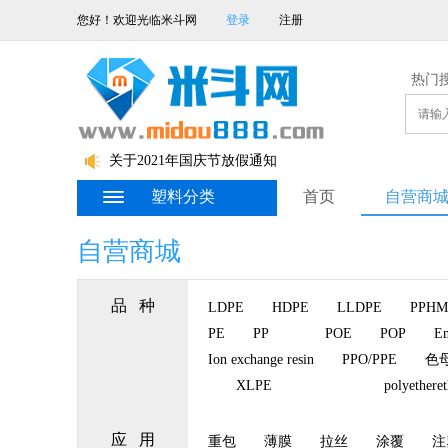
您好！欢迎光临米斗网
登录
注册
热门
关于2022春节放假的通知
关于2022年元旦放假通知
关于2021年国庆节放假通知
塑料分类
首页
自营商
自营商城
品 种
LDPE
HDPE
LLDPE
PPHM
PE
PP
POE
POP
En
Ion exchange resin
PPO/PPE
色
XLPE
polyethere
应 用
重包
薄膜
拉丝
涂覆
注