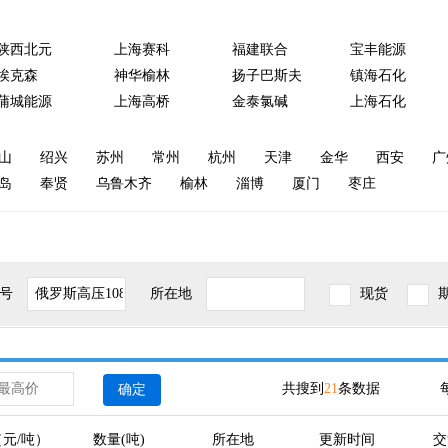
陕西北元
上海赛科
福建联合
宝丰能源
埃克森
神华榆林
扬子巴斯夫
镇海石化
蒲城能源
上海高桥
金泰氯碱
上海石化
山
绍兴
苏州
常州
杭州
天津
金华
西安
广
岛
奉贤
乌鲁木齐
榆林
淄博
厦门
枣庄
号
所在地
现货
共搜到
21
条数据
确定
元/吨）
数量(吨)
所在地
更新时间
交