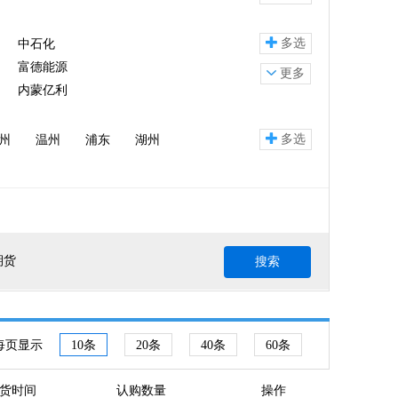
多选
中石化
富德能源
更多
内蒙亿利
多选
州
温州
浦东
湖州
期货
搜索
每页显示
10条
20条
40条
60条
货时间
认购数量
操作