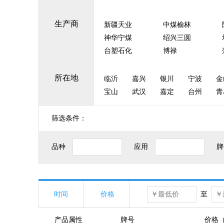
生产商
新疆天业
中煤榆林
神华宁煤
绍兴三圆
台塑石化
博禄
所在地
临沂
嘉兴
银川
宁波
金
宝山
武汉
嘉定
台州
青
筛选条件：
品种
应用
牌
时间
价格
至
产品属性
牌号
价格（