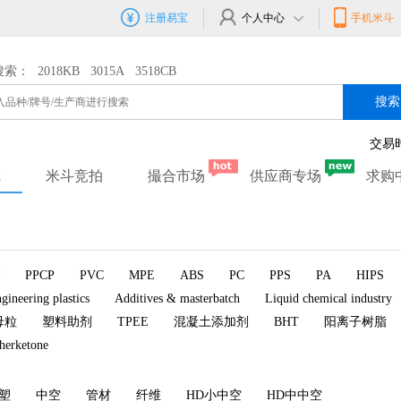
注册易宝
个人中心
手机米斗
搜索：
2018KB
3015A
3518CB
搜索
交易
城
米斗竞拍
撮合市场
供应商专场
求购
PPCP
PVC
MPE
ABS
PC
PPS
PA
HIPS
gineering plastics
Additives & masterbatch
Liquid chemical industry
母粒
塑料助剂
TPEE
混凝土添加剂
BHT
阳离子树脂
therketone
塑
中空
管材
纤维
HD小中空
HD中中空