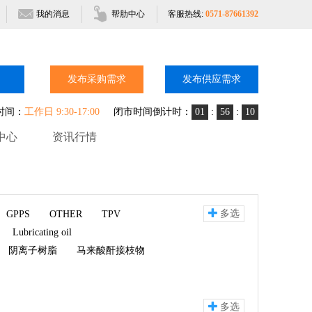
我的消息
帮肋中心
客服热线:
0571-87661392
发布采购需求
发布供应需求
时间：
工作日 9:30-17:00
闭市时间倒计时：
01
:
56
:
09
中心
资讯行情
多选
GPPS
OTHER
TPV
Lubricating oil
阴离子树脂
马来酸酐接枝物
多选