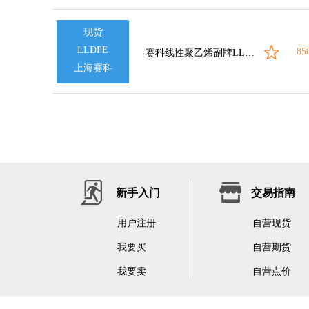
现货
LLDPE
85
赛科线性聚乙烯副牌LLZE
上海赛科
新手入门
交易指南
用户注册
自营现货
我要买
自营期货
我要卖
自营点价