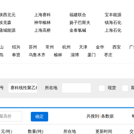
陕西北元
上海赛科
福建联合
宝丰能源
埃克森
神华榆林
扬子巴斯夫
镇海石化
蒲城能源
上海高桥
金泰氯碱
上海石化
山
绍兴
苏州
常州
杭州
天津
金华
西安
广
岛
奉贤
乌鲁木齐
榆林
淄博
厦门
枣庄
号
所在地
现货
共搜到
1
条数据
确定
元/吨）
数量(吨)
所在地
更新时间
交