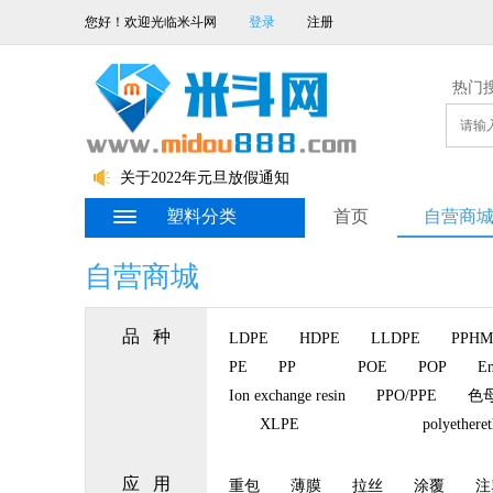
您好！欢迎光临米斗网
登录
注册
热门
关于2022春节放假的通知
关于2022年元旦放假通知
关于2021年国庆节放假通知
塑料分类
首页
自营商
自营商城
品 种
LDPE
HDPE
LLDPE
PPHM
PE
PP
POE
POP
En
Ion exchange resin
PPO/PPE
色
XLPE
polyethere
应 用
重包
薄膜
拉丝
涂覆
注