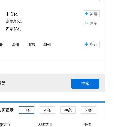
多选
中石化
富德能源
更多
内蒙亿利
多选
州
温州
浦东
湖州
期货
搜索
每页显示
10条
20条
40条
60条
货时间
认购数量
操作