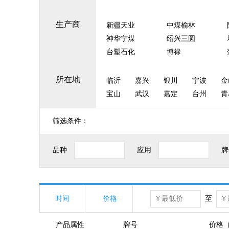
生产商
新疆天业
中煤榆林
神华宁煤
绍兴三圆
台塑石化
博禄
所在地
临沂
嘉兴
银川
宁波
金
宝山
武汉
嘉定
台州
青
筛选条件：
品种
应用
牌
时间
价格
至
产品属性
牌号
价格（