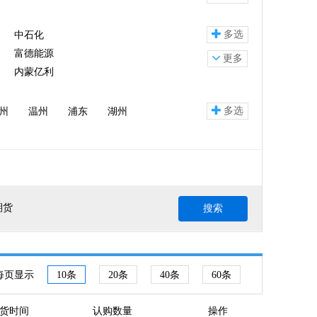
多选
中石化
富德能源
更多
内蒙亿利
多选
州
温州
浦东
湖州
期货
搜索
每页显示
10条
20条
40条
60条
货时间
认购数量
操作