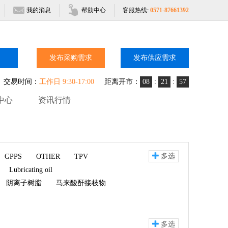
我的消息
帮肋中心
客服热线:
0571-87661392
发布采购需求
发布供应需求
交易时间：
工作日 9:30-17:00
距离开市：
08
:
21
:
57
中心
资讯行情
多选
GPPS
OTHER
TPV
Lubricating oil
阴离子树脂
马来酸酐接枝物
多选