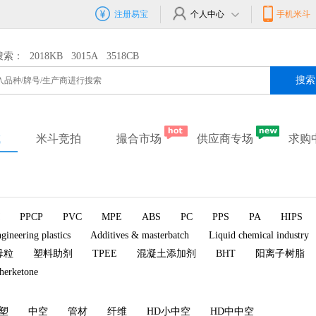
注册易宝
个人中心
手机米斗
搜索：
2018KB
3015A
3518CB
搜索
城
米斗竞拍
撮合市场
供应商专场
求购
PPCP
PVC
MPE
ABS
PC
PPS
PA
HIPS
gineering plastics
Additives & masterbatch
Liquid chemical industry
母粒
塑料助剂
TPEE
混凝土添加剂
BHT
阳离子树脂
therketone
塑
中空
管材
纤维
HD小中空
HD中中空