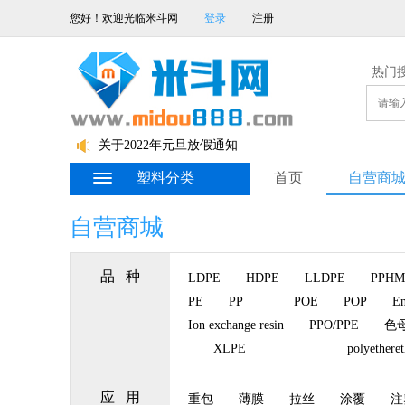
您好！欢迎光临米斗网
登录
注册
热门
关于2022春节放假的通知
关于2022年元旦放假通知
关于2021年国庆节放假通知
塑料分类
首页
自营商
自营商城
品 种
LDPE
HDPE
LLDPE
PPHM
PE
PP
POE
POP
En
Ion exchange resin
PPO/PPE
色
XLPE
polyethere
应 用
重包
薄膜
拉丝
涂覆
注