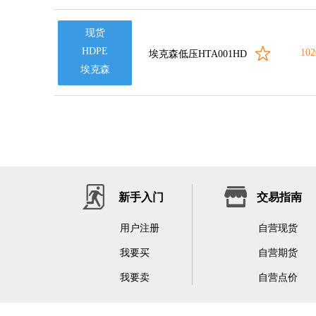
现货
HDPE
102
埃克森低压HTA001HD
埃克森
新手入门
交易指南
用户注册
自营现货
我要买
自营期货
我要卖
自营点价