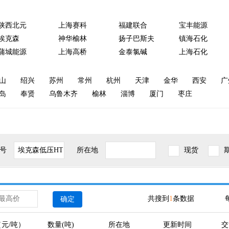
陕西北元
上海赛科
福建联合
宝丰能源
埃克森
神华榆林
扬子巴斯夫
镇海石化
蒲城能源
上海高桥
金泰氯碱
上海石化
山
绍兴
苏州
常州
杭州
天津
金华
西安
广
岛
奉贤
乌鲁木齐
榆林
淄博
厦门
枣庄
号
所在地
现货
共搜到
1
条数据
确定
元/吨）
数量(吨)
所在地
更新时间
交